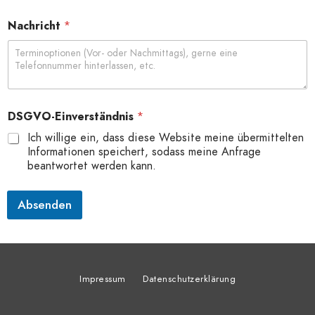
N
Nachricht
*
a
c
h
r
i
c
h
DSGVO-Einverständnis
*
t
D
Ich willige ein, dass diese Website meine übermittelten
S
Informationen speichert, sodass meine Anfrage
G
beantwortet werden kann.
V
O
-
Absenden
E
i
n
v
e
Impressum
Datenschutzerklärung
r
s
t